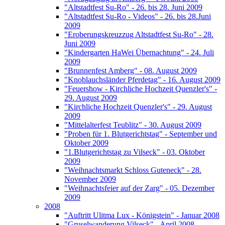
"Altstadtfest Su-Ro" - 26. bis 28. Juni 2009
"Altstadtfest Su-Ro - Videos" - 26. bis 28.Juni
2009
"Eroberungskreuzzug Altstadtfest Su-Ro" - 28.
Juni 2009
"Kindergarten HaWei Übernachtung" - 24. Juli
2009
"Brunnenfest Amberg" - 08. August 2009
"Knoblauchsländer Pferdetag" - 16. August 2009
"Feuershow - Kirchliche Hochzeit Quenzler's" -
29. August 2009
"Kirchliche Hochzeit Quenzler's" - 29. August
2009
"Mittelalterfest Teublitz" - 30. August 2009
"Proben für 1. Blutgerichtstag" - September und
Oktober 2009
"1.Blutgerichtstag zu Vilseck" - 03. Oktober
2009
"Weihnachtsmarkt Schloss Guteneck" - 28.
November 2009
"Weihnachtsfeier auf der Zarg" - 05. Dezember
2009
2008
"Auftritt Ulitma Lux - Königstein" - Januar 2008
"Gruselwanderung Vilseck" - April 2008