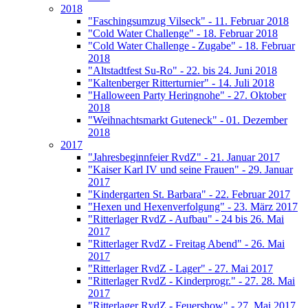
2018
"Faschingsumzug Vilseck" - 11. Februar 2018
"Cold Water Challenge" - 18. Februar 2018
"Cold Water Challenge - Zugabe" - 18. Februar
2018
"Altstadtfest Su-Ro" - 22. bis 24. Juni 2018
"Kaltenberger Ritterturnier" - 14. Juli 2018
"Halloween Party Heringnohe" - 27. Oktober
2018
"Weihnachtsmarkt Guteneck" - 01. Dezember
2018
2017
"Jahresbeginnfeier RvdZ" - 21. Januar 2017
"Kaiser Karl IV und seine Frauen" - 29. Januar
2017
"Kindergarten St. Barbara" - 22. Februar 2017
"Hexen und Hexenverfolgung" - 23. März 2017
"Ritterlager RvdZ - Aufbau" - 24 bis 26. Mai
2017
"Ritterlager RvdZ - Freitag Abend" - 26. Mai
2017
"Ritterlager RvdZ - Lager" - 27. Mai 2017
"Ritterlager RvdZ - Kinderprogr." - 27. 28. Mai
2017
"Ritterlager RvdZ - Feuershow" - 27. Mai 2017