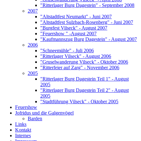
"Ritterlager Burg Dagestein" - September 2008
2007
"Altstadtfest Neumarkt" - Juni 2007
"Altstadtfest Sulzbach-Rosenberg" - Juni 2007
"Burgfest Vilseck" - August 2007
"Feuershow " -August 2007
"Kaufmannszug Burg Dagestein" - August 2007
2006
"Schneemühle" - Juli 2006
"Ritterlager Vilseck" - August 2006
"Gruselwanderung Vilseck" - Oktober 2006
"Ritterfeier auf Zarg" - November 2006
2005
"Ritterlager Burg Dagestein Teil 1" - August
2005
"Ritterlager Burg Dagestein Teil 2" - August
2005
"Stadtführung Vilseck" - Oktober 2005
Feuershow
Jofridus und die Galgenvögel
Barden
Links
Kontakt
Internes