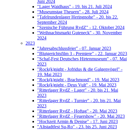
Juni 2024
"Lager Waidhaus" - 19. bis 21. Juli 2024
"Museumstag Theuern" - 28. Juli 2024
"Tafelrundenlager Heringnohe" - 20. bis 22.
September 2024
"Szenische Führung RvdZ" - 12. Oktober 2024
"Weihnachtsmarkt Guteneck" - 30. November
2024
2023
"Jahresabschlussfeier" - 07. Januar 2023
"Blutgerichtsfilm 3 - Premiere" - 22. Januar 2023
"Schaf-Fest Deutsches Hirtenmuseum" - 07. Mai
2023
"Rock(k)night - Jofridus & die Galgenvögel" -
19. Mai 2023
"Rock(k)night - Brachmond" - 19. Mai 2023
"Rock(k)night - Deus Vult" - 19. Mai 2023
"Ritterlager RvdZ - Lager" - 20. bis 21. Mai
2023
"Ritterlager RvdZ - Turnier" - 20. bis 21. Mai
2023
"Ritterlager RvdZ - Hoftag" - 20. Mai 2023
"Ritterlager RvdZ - Feuershow" - 20. Mai 2023
"Hochzeit Armin & Denise" - 17. Juni 2023
"Altstadtfest Su-Ro" - 23. bis 25. Juni 2023