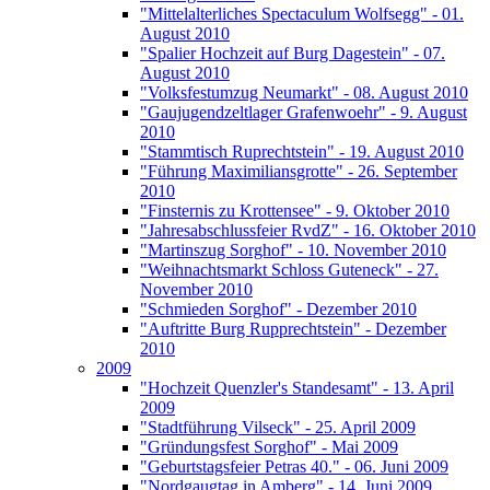
"Mittelalterliches Spectaculum Wolfsegg" - 01.
August 2010
"Spalier Hochzeit auf Burg Dagestein" - 07.
August 2010
"Volksfestumzug Neumarkt" - 08. August 2010
"Gaujugendzeltlager Grafenwoehr" - 9. August
2010
"Stammtisch Ruprechtstein" - 19. August 2010
"Führung Maximiliansgrotte" - 26. September
2010
"Finsternis zu Krottensee" - 9. Oktober 2010
"Jahresabschlussfeier RvdZ" - 16. Oktober 2010
"Martinszug Sorghof" - 10. November 2010
"Weihnachtsmarkt Schloss Guteneck" - 27.
November 2010
"Schmieden Sorghof" - Dezember 2010
"Auftritte Burg Rupprechtstein" - Dezember
2010
2009
"Hochzeit Quenzler's Standesamt" - 13. April
2009
"Stadtführung Vilseck" - 25. April 2009
"Gründungsfest Sorghof" - Mai 2009
"Geburtstagsfeier Petras 40." - 06. Juni 2009
"Nordgaugtag in Amberg" - 14. Juni 2009