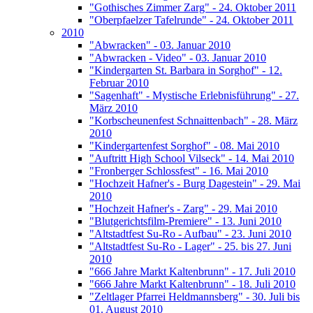
"Gothisches Zimmer Zarg" - 24. Oktober 2011
"Oberpfaelzer Tafelrunde" - 24. Oktober 2011
2010
"Abwracken" - 03. Januar 2010
"Abwracken - Video" - 03. Januar 2010
"Kindergarten St. Barbara in Sorghof" - 12.
Februar 2010
"Sagenhaft" - Mystische Erlebnisführung" - 27.
März 2010
"Korbscheunenfest Schnaittenbach" - 28. März
2010
"Kindergartenfest Sorghof" - 08. Mai 2010
"Auftritt High School Vilseck" - 14. Mai 2010
"Fronberger Schlossfest" - 16. Mai 2010
"Hochzeit Hafner's - Burg Dagestein" - 29. Mai
2010
"Hochzeit Hafner's - Zarg" - 29. Mai 2010
"Blutgerichtsfilm-Premiere" - 13. Juni 2010
"Altstadtfest Su-Ro - Aufbau" - 23. Juni 2010
"Altstadtfest Su-Ro - Lager" - 25. bis 27. Juni
2010
"666 Jahre Markt Kaltenbrunn" - 17. Juli 2010
"666 Jahre Markt Kaltenbrunn" - 18. Juli 2010
"Zeltlager Pfarrei Heldmannsberg" - 30. Juli bis
01. August 2010