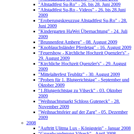
"Altstadtfest Su-Ro" - 26. bis 28. Juni 2009
"Altstadtfest Su-Ro - Videos" - 26. bis 28.Juni
2009
"Eroberungskreuzzug Altstadtfest Su-Ro" - 28.
Juni 2009
"Kindergarten HaWei Übernachtung" - 24. Juli
2009
"Brunnenfest Amberg" - 08. August 2009
"Knoblauchsländer Pferdetag" - 16. August 2009
"Feuershow - Kirchliche Hochzeit Quenzler's" -
29. August 2009
"Kirchliche Hochzeit Quenzler's" - 29. August
2009
"Mittelalterfest Teublitz" - 30. August 2009
"Proben für 1. Blutgerichtstag" - September und
Oktober 2009
"1.Blutgerichtstag zu Vilseck" - 03. Oktober
2009
"Weihnachtsmarkt Schloss Guteneck" - 28.
November 2009
"Weihnachtsfeier auf der Zarg" - 05. Dezember
2009
2008
"Auftritt Ulitma Lux - Königstein" - Januar 2008
"Gruselwanderung Vilseck" - April 2008