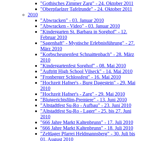
"Gothisches Zimmer Zarg" - 24. Oktober 2011
"Oberpfaelzer Tafelrunde" - 24. Oktober 2011
2010
"Abwracken" - 03. Januar 2010
"Abwracken - Video" - 03. Januar 2010
"Kindergarten St. Barbara in Sorghof" - 12.
Februar 2010
"Sagenhaft" - Mystische Erlebnisführung" - 27.
März 2010
"Korbscheunenfest Schnaittenbach" - 28. März
2010
"Kindergartenfest Sorghof" - 08. Mai 2010
"Auftritt High School Vilseck" - 14. Mai 2010
"Fronberger Schlossfest" - 16. Mai 2010
"Hochzeit Hafner's - Burg Dagestein" - 29. Mai
2010
"Hochzeit Hafner's - Zarg" - 29. Mai 2010
"Blutgerichtsfilm-Premiere" - 13. Juni 2010
"Altstadtfest Su-Ro - Aufbau" - 23. Juni 2010
"Altstadtfest Su-Ro - Lager" - 25. bis 27. Juni
2010
"666 Jahre Markt Kaltenbrunn" - 17. Juli 2010
"666 Jahre Markt Kaltenbrunn" - 18. Juli 2010
"Zeltlager Pfarrei Heldmannsberg" - 30. Juli bis
01. August 2010