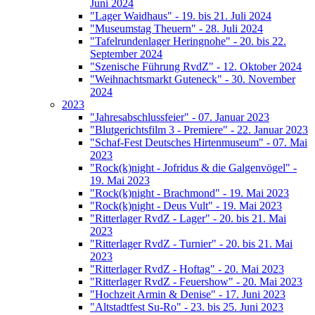
Juni 2024
"Lager Waidhaus" - 19. bis 21. Juli 2024
"Museumstag Theuern" - 28. Juli 2024
"Tafelrundenlager Heringnohe" - 20. bis 22.
September 2024
"Szenische Führung RvdZ" - 12. Oktober 2024
"Weihnachtsmarkt Guteneck" - 30. November
2024
2023
"Jahresabschlussfeier" - 07. Januar 2023
"Blutgerichtsfilm 3 - Premiere" - 22. Januar 2023
"Schaf-Fest Deutsches Hirtenmuseum" - 07. Mai
2023
"Rock(k)night - Jofridus & die Galgenvögel" -
19. Mai 2023
"Rock(k)night - Brachmond" - 19. Mai 2023
"Rock(k)night - Deus Vult" - 19. Mai 2023
"Ritterlager RvdZ - Lager" - 20. bis 21. Mai
2023
"Ritterlager RvdZ - Turnier" - 20. bis 21. Mai
2023
"Ritterlager RvdZ - Hoftag" - 20. Mai 2023
"Ritterlager RvdZ - Feuershow" - 20. Mai 2023
"Hochzeit Armin & Denise" - 17. Juni 2023
"Altstadtfest Su-Ro" - 23. bis 25. Juni 2023