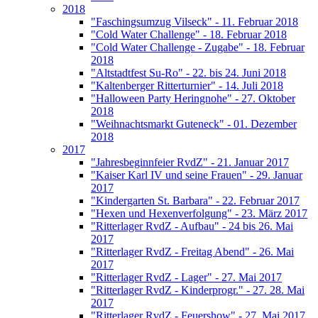
2018
"Faschingsumzug Vilseck" - 11. Februar 2018
"Cold Water Challenge" - 18. Februar 2018
"Cold Water Challenge - Zugabe" - 18. Februar
2018
"Altstadtfest Su-Ro" - 22. bis 24. Juni 2018
"Kaltenberger Ritterturnier" - 14. Juli 2018
"Halloween Party Heringnohe" - 27. Oktober
2018
"Weihnachtsmarkt Guteneck" - 01. Dezember
2018
2017
"Jahresbeginnfeier RvdZ" - 21. Januar 2017
"Kaiser Karl IV und seine Frauen" - 29. Januar
2017
"Kindergarten St. Barbara" - 22. Februar 2017
"Hexen und Hexenverfolgung" - 23. März 2017
"Ritterlager RvdZ - Aufbau" - 24 bis 26. Mai
2017
"Ritterlager RvdZ - Freitag Abend" - 26. Mai
2017
"Ritterlager RvdZ - Lager" - 27. Mai 2017
"Ritterlager RvdZ - Kinderprogr." - 27. 28. Mai
2017
"Ritterlager RvdZ - Feuershow" - 27. Mai 2017