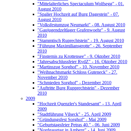
"Mittelalterliches Spectaculum Wolfsegg" - 01.
August 2010
"Spalier Hochzeit auf Burg Dagestein" - 07.
August 2010
"Volksfestumzug Neumarkt" - 08. August 2010
"Gaujugendzeltlager Grafenwoehr" - 9. August
2010
"Stammtisch Ruprechtstein" - 19. August 2010
"Führung Maximiliansgrotte" - 26. September
2010
"Finsternis zu Krottensee" - 9. Oktober 2010
"Jahresabschlussfeier RvdZ" - 16. Oktober 2010
"Martinszug Sorghof" - 10. November 2010
"Weihnachtsmarkt Schloss Guteneck" - 27.
November 2010
"Schmieden Sorghof" - Dezember 2010
"Auftritte Burg Rupprechtstein" - Dezember
2010
2009
"Hochzeit Quenzler's Standesamt" - 13. April
2009
"Stadtführung Vilseck" - 25. April 2009
"Gründungsfest Sorghof" - Mai 2009
"Geburtstagsfeier Petras 40." - 06. Juni 2009
"Nordgaugtag in Amberg" - 14. Juni 2009