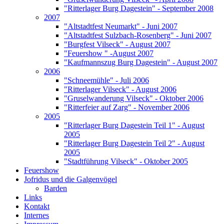
"Ritterlager Burg Dagestein" - September 2008
2007
"Altstadtfest Neumarkt" - Juni 2007
"Altstadtfest Sulzbach-Rosenberg" - Juni 2007
"Burgfest Vilseck" - August 2007
"Feuershow " -August 2007
"Kaufmannszug Burg Dagestein" - August 2007
2006
"Schneemühle" - Juli 2006
"Ritterlager Vilseck" - August 2006
"Gruselwanderung Vilseck" - Oktober 2006
"Ritterfeier auf Zarg" - November 2006
2005
"Ritterlager Burg Dagestein Teil 1" - August
2005
"Ritterlager Burg Dagestein Teil 2" - August
2005
"Stadtführung Vilseck" - Oktober 2005
Feuershow
Jofridus und die Galgenvögel
Barden
Links
Kontakt
Internes