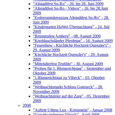
"Altstadtfest Su-Ro" - 26. bis 28. Juni 2009
"Altstadtfest Su-Ro - Videos" - 26. bis 28.Juni
2009
"Eroberungskreuzzug Altstadtfest Su-Ro" - 28.
Juni 2009
"Kindergarten HaWei Übernachtung" - 24. Juli
2009
"Brunnenfest Amberg" - 08. August 2009
"Knoblauchsländer Pferdetag" - 16. August 2009
"Feuershow - Kirchliche Hochzeit Quenzler's" -
29. August 2009
"Kirchliche Hochzeit Quenzler's" - 29. August
2009
"Mittelalterfest Teublitz" - 30. August 2009
"Proben für 1. Blutgerichtstag" - September und
Oktober 2009
"1.Blutgerichtstag zu Vilseck" - 03. Oktober
2009
"Weihnachtsmarkt Schloss Guteneck" - 28.
November 2009
"Weihnachtsfeier auf der Zarg" - 05. Dezember
2009
2008
"Auftritt Ulitma Lux - Königstein" - Januar 2008
"Gruselwanderung Vilseck" - April 2008