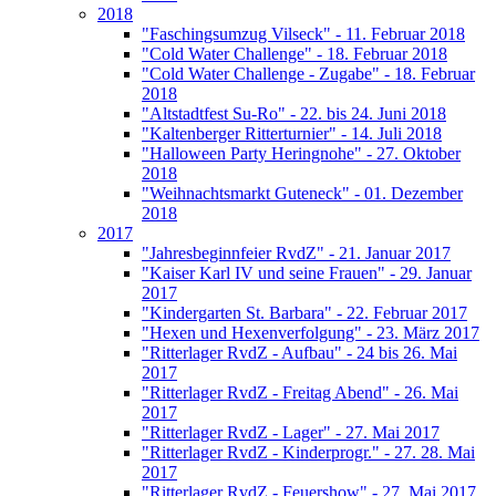
2018
"Faschingsumzug Vilseck" - 11. Februar 2018
"Cold Water Challenge" - 18. Februar 2018
"Cold Water Challenge - Zugabe" - 18. Februar
2018
"Altstadtfest Su-Ro" - 22. bis 24. Juni 2018
"Kaltenberger Ritterturnier" - 14. Juli 2018
"Halloween Party Heringnohe" - 27. Oktober
2018
"Weihnachtsmarkt Guteneck" - 01. Dezember
2018
2017
"Jahresbeginnfeier RvdZ" - 21. Januar 2017
"Kaiser Karl IV und seine Frauen" - 29. Januar
2017
"Kindergarten St. Barbara" - 22. Februar 2017
"Hexen und Hexenverfolgung" - 23. März 2017
"Ritterlager RvdZ - Aufbau" - 24 bis 26. Mai
2017
"Ritterlager RvdZ - Freitag Abend" - 26. Mai
2017
"Ritterlager RvdZ - Lager" - 27. Mai 2017
"Ritterlager RvdZ - Kinderprogr." - 27. 28. Mai
2017
"Ritterlager RvdZ - Feuershow" - 27. Mai 2017