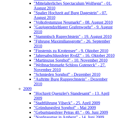
"Mittelalterliches Spectaculum Wolfsegg" - 01.
August 2010
"Spalier Hochzeit auf Burg Dagestein" - 07.
August 2010
"Volksfestumzug Neumarkt" - 08. August 2010
"Gaujugendzeltlager Grafenwoehr" - 9. August
2010
"Stammtisch Ruprechtstein" - 19. August 2010
"Führung Maximiliansgrotte" - 26. September
2010
"Finsternis zu Krottensee" - 9. Oktober 2010
"Jahresabschlussfeier RvdZ" - 16. Oktober 2010
"Martinszug Sorghof" - 10. November 2010
"Weihnachtsmarkt Schloss Guteneck" - 27.
November 2010
"Schmieden Sorghof" - Dezember 2010
"Auftritte Burg Rupprechtstein" - Dezember
2010
2009
"Hochzeit Quenzler's Standesamt" - 13. April
2009
"Stadtführung Vilseck" - 25. April 2009
"Gründungsfest Sorghof" - Mai 2009
"Geburtstagsfeier Petras 40." - 06. Juni 2009
"Nordgaugtag in Amberg" - 14. Juni 2009