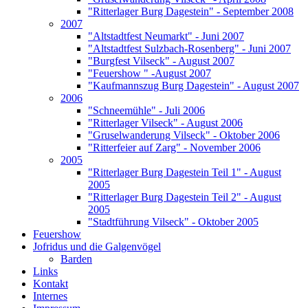
"Ritterlager Burg Dagestein" - September 2008
2007
"Altstadtfest Neumarkt" - Juni 2007
"Altstadtfest Sulzbach-Rosenberg" - Juni 2007
"Burgfest Vilseck" - August 2007
"Feuershow " -August 2007
"Kaufmannszug Burg Dagestein" - August 2007
2006
"Schneemühle" - Juli 2006
"Ritterlager Vilseck" - August 2006
"Gruselwanderung Vilseck" - Oktober 2006
"Ritterfeier auf Zarg" - November 2006
2005
"Ritterlager Burg Dagestein Teil 1" - August
2005
"Ritterlager Burg Dagestein Teil 2" - August
2005
"Stadtführung Vilseck" - Oktober 2005
Feuershow
Jofridus und die Galgenvögel
Barden
Links
Kontakt
Internes