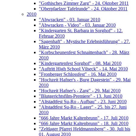
"Gothisches Zimmer Zarg" - 24. Oktober 2011
"Oberpfaelzer Tafelrunde" - 24. Oktober 2011
2010
"Abwracken" - 03. Januar 2010
"Abwracken - Video" - 03. Januar 2010
"Kindergarten St. Barbara in Sorghof" - 12.
Februar 2010
"Sagenhaft" - Mystische Erlebnisführung" - 27.
März 2010
"Korbscheunenfest Schnaittenbach" - 28. März
2010
"Kindergartenfest Sorghof" - 08. Mai 2010
"Auftritt High School Vilseck" - 14. Mai 2010
"Fronberger Schlossfest" - 16. Mai 2010
"Hochzeit Hafner's - Burg Dagestein" - 29. Mai
2010
"Hochzeit Hafner's - Zarg" - 29. Mai 2010
"Blutgerichtsfilm-Premiere" - 13. Juni 2010
"Altstadtfest Su-Ro - Aufbau" - 23. Juni 2010
"Altstadtfest Su-Ro - Lager" - 25. bis 27. Juni
2010
"666 Jahre Markt Kaltenbrunn" - 17. Juli 2010
"666 Jahre Markt Kaltenbrunn" - 18. Juli 2010
"Zeltlager Pfarrei Heldmannsberg" - 30. Juli bis
01. August 2010