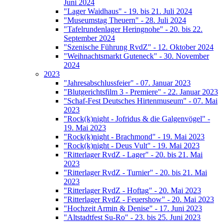
Juni 2024
"Lager Waidhaus" - 19. bis 21. Juli 2024
"Museumstag Theuern" - 28. Juli 2024
"Tafelrundenlager Heringnohe" - 20. bis 22.
September 2024
"Szenische Führung RvdZ" - 12. Oktober 2024
"Weihnachtsmarkt Guteneck" - 30. November
2024
2023
"Jahresabschlussfeier" - 07. Januar 2023
"Blutgerichtsfilm 3 - Premiere" - 22. Januar 2023
"Schaf-Fest Deutsches Hirtenmuseum" - 07. Mai
2023
"Rock(k)night - Jofridus & die Galgenvögel" -
19. Mai 2023
"Rock(k)night - Brachmond" - 19. Mai 2023
"Rock(k)night - Deus Vult" - 19. Mai 2023
"Ritterlager RvdZ - Lager" - 20. bis 21. Mai
2023
"Ritterlager RvdZ - Turnier" - 20. bis 21. Mai
2023
"Ritterlager RvdZ - Hoftag" - 20. Mai 2023
"Ritterlager RvdZ - Feuershow" - 20. Mai 2023
"Hochzeit Armin & Denise" - 17. Juni 2023
"Altstadtfest Su-Ro" - 23. bis 25. Juni 2023