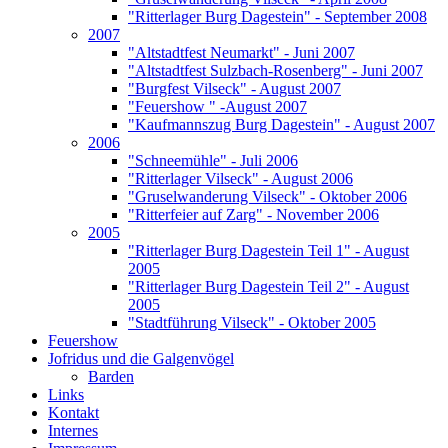
"Ritterlager Burg Dagestein" - September 2008
2007
"Altstadtfest Neumarkt" - Juni 2007
"Altstadtfest Sulzbach-Rosenberg" - Juni 2007
"Burgfest Vilseck" - August 2007
"Feuershow " -August 2007
"Kaufmannszug Burg Dagestein" - August 2007
2006
"Schneemühle" - Juli 2006
"Ritterlager Vilseck" - August 2006
"Gruselwanderung Vilseck" - Oktober 2006
"Ritterfeier auf Zarg" - November 2006
2005
"Ritterlager Burg Dagestein Teil 1" - August
2005
"Ritterlager Burg Dagestein Teil 2" - August
2005
"Stadtführung Vilseck" - Oktober 2005
Feuershow
Jofridus und die Galgenvögel
Barden
Links
Kontakt
Internes