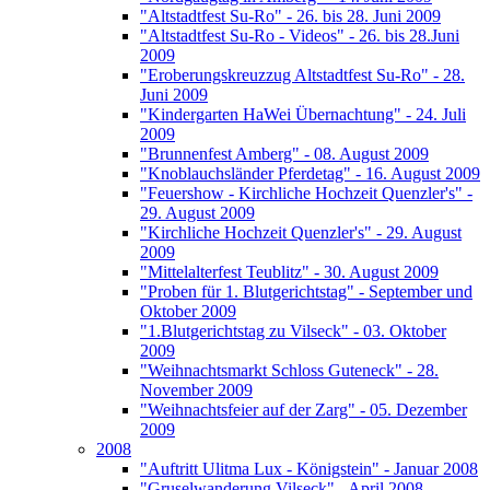
"Altstadtfest Su-Ro" - 26. bis 28. Juni 2009
"Altstadtfest Su-Ro - Videos" - 26. bis 28.Juni
2009
"Eroberungskreuzzug Altstadtfest Su-Ro" - 28.
Juni 2009
"Kindergarten HaWei Übernachtung" - 24. Juli
2009
"Brunnenfest Amberg" - 08. August 2009
"Knoblauchsländer Pferdetag" - 16. August 2009
"Feuershow - Kirchliche Hochzeit Quenzler's" -
29. August 2009
"Kirchliche Hochzeit Quenzler's" - 29. August
2009
"Mittelalterfest Teublitz" - 30. August 2009
"Proben für 1. Blutgerichtstag" - September und
Oktober 2009
"1.Blutgerichtstag zu Vilseck" - 03. Oktober
2009
"Weihnachtsmarkt Schloss Guteneck" - 28.
November 2009
"Weihnachtsfeier auf der Zarg" - 05. Dezember
2009
2008
"Auftritt Ulitma Lux - Königstein" - Januar 2008
"Gruselwanderung Vilseck" - April 2008