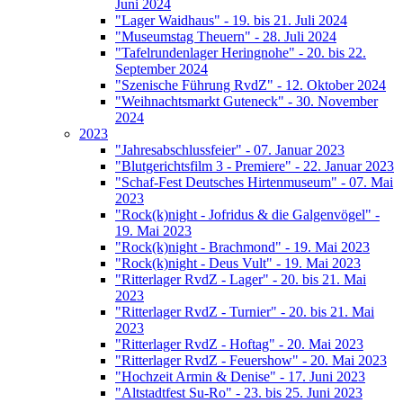
Juni 2024
"Lager Waidhaus" - 19. bis 21. Juli 2024
"Museumstag Theuern" - 28. Juli 2024
"Tafelrundenlager Heringnohe" - 20. bis 22.
September 2024
"Szenische Führung RvdZ" - 12. Oktober 2024
"Weihnachtsmarkt Guteneck" - 30. November
2024
2023
"Jahresabschlussfeier" - 07. Januar 2023
"Blutgerichtsfilm 3 - Premiere" - 22. Januar 2023
"Schaf-Fest Deutsches Hirtenmuseum" - 07. Mai
2023
"Rock(k)night - Jofridus & die Galgenvögel" -
19. Mai 2023
"Rock(k)night - Brachmond" - 19. Mai 2023
"Rock(k)night - Deus Vult" - 19. Mai 2023
"Ritterlager RvdZ - Lager" - 20. bis 21. Mai
2023
"Ritterlager RvdZ - Turnier" - 20. bis 21. Mai
2023
"Ritterlager RvdZ - Hoftag" - 20. Mai 2023
"Ritterlager RvdZ - Feuershow" - 20. Mai 2023
"Hochzeit Armin & Denise" - 17. Juni 2023
"Altstadtfest Su-Ro" - 23. bis 25. Juni 2023