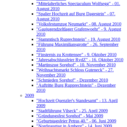
"Mittelalterliches Spectaculum Wolfsegg" - 01.
August 2010
"Spalier Hochzeit auf Burg Dagestein" - 07.
August 2010
"Volksfestumzug Neumarkt" - 08. August 2010
"Gaujugendzeltlager Grafenwoehr" - 9. August
2010
"Stammtisch Ruprechtstein" - 19. August 2010
"Führung Maximiliansgrotte" - 26. September
2010
"Finsternis zu Krottensee" - 9. Oktober 2010
"Jahresabschlussfeier RvdZ" - 16. Oktober 2010
"Martinszug Sorghof" - 10. November 2010
"Weihnachtsmarkt Schloss Guteneck" - 27.
November 2010
"Schmieden Sorghof" - Dezember 2010
"Auftritte Burg Rupprechtstein" - Dezember
2010
2009
"Hochzeit Quenzler's Standesamt" - 13. April
2009
"Stadtführung Vilseck" - 25. April 2009
"Gründungsfest Sorghof" - Mai 2009
"Geburtstagsfeier Petras 40." - 06. Juni 2009
"Nordgaugtag in Amberg" - 14. Juni 2009