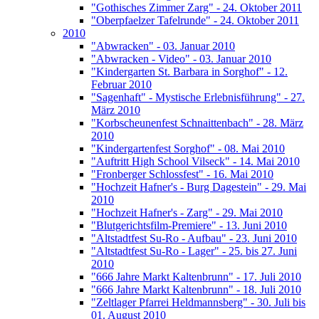
"Gothisches Zimmer Zarg" - 24. Oktober 2011
"Oberpfaelzer Tafelrunde" - 24. Oktober 2011
2010
"Abwracken" - 03. Januar 2010
"Abwracken - Video" - 03. Januar 2010
"Kindergarten St. Barbara in Sorghof" - 12.
Februar 2010
"Sagenhaft" - Mystische Erlebnisführung" - 27.
März 2010
"Korbscheunenfest Schnaittenbach" - 28. März
2010
"Kindergartenfest Sorghof" - 08. Mai 2010
"Auftritt High School Vilseck" - 14. Mai 2010
"Fronberger Schlossfest" - 16. Mai 2010
"Hochzeit Hafner's - Burg Dagestein" - 29. Mai
2010
"Hochzeit Hafner's - Zarg" - 29. Mai 2010
"Blutgerichtsfilm-Premiere" - 13. Juni 2010
"Altstadtfest Su-Ro - Aufbau" - 23. Juni 2010
"Altstadtfest Su-Ro - Lager" - 25. bis 27. Juni
2010
"666 Jahre Markt Kaltenbrunn" - 17. Juli 2010
"666 Jahre Markt Kaltenbrunn" - 18. Juli 2010
"Zeltlager Pfarrei Heldmannsberg" - 30. Juli bis
01. August 2010