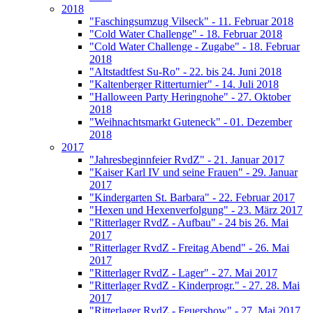
2018
"Faschingsumzug Vilseck" - 11. Februar 2018
"Cold Water Challenge" - 18. Februar 2018
"Cold Water Challenge - Zugabe" - 18. Februar
2018
"Altstadtfest Su-Ro" - 22. bis 24. Juni 2018
"Kaltenberger Ritterturnier" - 14. Juli 2018
"Halloween Party Heringnohe" - 27. Oktober
2018
"Weihnachtsmarkt Guteneck" - 01. Dezember
2018
2017
"Jahresbeginnfeier RvdZ" - 21. Januar 2017
"Kaiser Karl IV und seine Frauen" - 29. Januar
2017
"Kindergarten St. Barbara" - 22. Februar 2017
"Hexen und Hexenverfolgung" - 23. März 2017
"Ritterlager RvdZ - Aufbau" - 24 bis 26. Mai
2017
"Ritterlager RvdZ - Freitag Abend" - 26. Mai
2017
"Ritterlager RvdZ - Lager" - 27. Mai 2017
"Ritterlager RvdZ - Kinderprogr." - 27. 28. Mai
2017
"Ritterlager RvdZ - Feuershow" - 27. Mai 2017