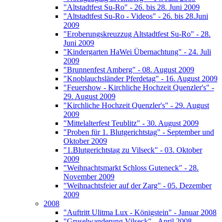
"Altstadtfest Su-Ro" - 26. bis 28. Juni 2009
"Altstadtfest Su-Ro - Videos" - 26. bis 28.Juni
2009
"Eroberungskreuzzug Altstadtfest Su-Ro" - 28.
Juni 2009
"Kindergarten HaWei Übernachtung" - 24. Juli
2009
"Brunnenfest Amberg" - 08. August 2009
"Knoblauchsländer Pferdetag" - 16. August 2009
"Feuershow - Kirchliche Hochzeit Quenzler's" -
29. August 2009
"Kirchliche Hochzeit Quenzler's" - 29. August
2009
"Mittelalterfest Teublitz" - 30. August 2009
"Proben für 1. Blutgerichtstag" - September und
Oktober 2009
"1.Blutgerichtstag zu Vilseck" - 03. Oktober
2009
"Weihnachtsmarkt Schloss Guteneck" - 28.
November 2009
"Weihnachtsfeier auf der Zarg" - 05. Dezember
2009
2008
"Auftritt Ulitma Lux - Königstein" - Januar 2008
"Gruselwanderung Vilseck" - April 2008