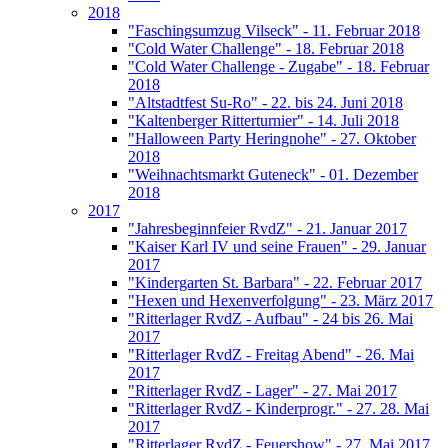
2018
"Faschingsumzug Vilseck" - 11. Februar 2018
"Cold Water Challenge" - 18. Februar 2018
"Cold Water Challenge - Zugabe" - 18. Februar
2018
"Altstadtfest Su-Ro" - 22. bis 24. Juni 2018
"Kaltenberger Ritterturnier" - 14. Juli 2018
"Halloween Party Heringnohe" - 27. Oktober
2018
"Weihnachtsmarkt Guteneck" - 01. Dezember
2018
2017
"Jahresbeginnfeier RvdZ" - 21. Januar 2017
"Kaiser Karl IV und seine Frauen" - 29. Januar
2017
"Kindergarten St. Barbara" - 22. Februar 2017
"Hexen und Hexenverfolgung" - 23. März 2017
"Ritterlager RvdZ - Aufbau" - 24 bis 26. Mai
2017
"Ritterlager RvdZ - Freitag Abend" - 26. Mai
2017
"Ritterlager RvdZ - Lager" - 27. Mai 2017
"Ritterlager RvdZ - Kinderprogr." - 27. 28. Mai
2017
"Ritterlager RvdZ - Feuershow" - 27. Mai 2017