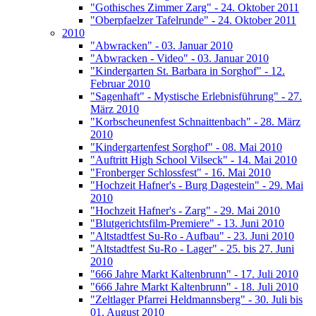
"Gothisches Zimmer Zarg" - 24. Oktober 2011
"Oberpfaelzer Tafelrunde" - 24. Oktober 2011
2010
"Abwracken" - 03. Januar 2010
"Abwracken - Video" - 03. Januar 2010
"Kindergarten St. Barbara in Sorghof" - 12.
Februar 2010
"Sagenhaft" - Mystische Erlebnisführung" - 27.
März 2010
"Korbscheunenfest Schnaittenbach" - 28. März
2010
"Kindergartenfest Sorghof" - 08. Mai 2010
"Auftritt High School Vilseck" - 14. Mai 2010
"Fronberger Schlossfest" - 16. Mai 2010
"Hochzeit Hafner's - Burg Dagestein" - 29. Mai
2010
"Hochzeit Hafner's - Zarg" - 29. Mai 2010
"Blutgerichtsfilm-Premiere" - 13. Juni 2010
"Altstadtfest Su-Ro - Aufbau" - 23. Juni 2010
"Altstadtfest Su-Ro - Lager" - 25. bis 27. Juni
2010
"666 Jahre Markt Kaltenbrunn" - 17. Juli 2010
"666 Jahre Markt Kaltenbrunn" - 18. Juli 2010
"Zeltlager Pfarrei Heldmannsberg" - 30. Juli bis
01. August 2010