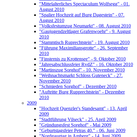
"Mittelalterliches Spectaculum Wolfsegg" - 01.
August 2010
"Spalier Hochzeit auf Burg Dagestein" - 07.
August 2010
"Volksfestumzug Neumarkt" - 08. August 2010
"Gaujugendzeltlager Grafenwoehr" - 9. August
2010
"Stammtisch Ruprechtstein" - 19. August 2010
"Führung Maximiliansgrotte" - 26. September
2010
"Finsternis zu Krottensee" - 9. Oktober 2010
"Jahresabschlussfeier RvdZ" - 16. Oktober 2010
"Martinszug Sorghof" - 10. November 2010
"Weihnachtsmarkt Schloss Guteneck" - 27.
November 2010
"Schmieden Sorghof" - Dezember 2010
"Auftritte Burg Rupprechtstein" - Dezember
2010
2009
"Hochzeit Quenzler's Standesamt" - 13. April
2009
"Stadtführung Vilseck" - 25. April 2009
"Gründungsfest Sorghof" - Mai 2009
"Geburtstagsfeier Petras 40." - 06. Juni 2009
"Nordgaugtag in Amberg" - 14. Juni 2009