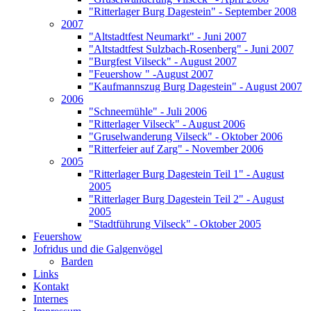
"Ritterlager Burg Dagestein" - September 2008
2007
"Altstadtfest Neumarkt" - Juni 2007
"Altstadtfest Sulzbach-Rosenberg" - Juni 2007
"Burgfest Vilseck" - August 2007
"Feuershow " -August 2007
"Kaufmannszug Burg Dagestein" - August 2007
2006
"Schneemühle" - Juli 2006
"Ritterlager Vilseck" - August 2006
"Gruselwanderung Vilseck" - Oktober 2006
"Ritterfeier auf Zarg" - November 2006
2005
"Ritterlager Burg Dagestein Teil 1" - August
2005
"Ritterlager Burg Dagestein Teil 2" - August
2005
"Stadtführung Vilseck" - Oktober 2005
Feuershow
Jofridus und die Galgenvögel
Barden
Links
Kontakt
Internes