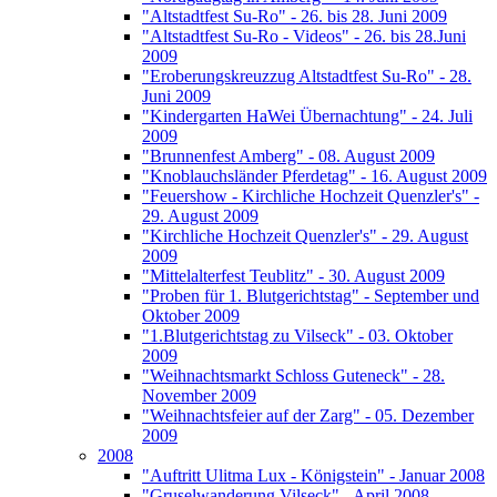
"Altstadtfest Su-Ro" - 26. bis 28. Juni 2009
"Altstadtfest Su-Ro - Videos" - 26. bis 28.Juni
2009
"Eroberungskreuzzug Altstadtfest Su-Ro" - 28.
Juni 2009
"Kindergarten HaWei Übernachtung" - 24. Juli
2009
"Brunnenfest Amberg" - 08. August 2009
"Knoblauchsländer Pferdetag" - 16. August 2009
"Feuershow - Kirchliche Hochzeit Quenzler's" -
29. August 2009
"Kirchliche Hochzeit Quenzler's" - 29. August
2009
"Mittelalterfest Teublitz" - 30. August 2009
"Proben für 1. Blutgerichtstag" - September und
Oktober 2009
"1.Blutgerichtstag zu Vilseck" - 03. Oktober
2009
"Weihnachtsmarkt Schloss Guteneck" - 28.
November 2009
"Weihnachtsfeier auf der Zarg" - 05. Dezember
2009
2008
"Auftritt Ulitma Lux - Königstein" - Januar 2008
"Gruselwanderung Vilseck" - April 2008