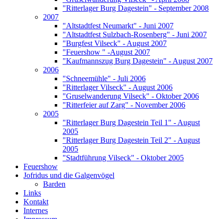
"Ritterlager Burg Dagestein" - September 2008
2007
"Altstadtfest Neumarkt" - Juni 2007
"Altstadtfest Sulzbach-Rosenberg" - Juni 2007
"Burgfest Vilseck" - August 2007
"Feuershow " -August 2007
"Kaufmannszug Burg Dagestein" - August 2007
2006
"Schneemühle" - Juli 2006
"Ritterlager Vilseck" - August 2006
"Gruselwanderung Vilseck" - Oktober 2006
"Ritterfeier auf Zarg" - November 2006
2005
"Ritterlager Burg Dagestein Teil 1" - August
2005
"Ritterlager Burg Dagestein Teil 2" - August
2005
"Stadtführung Vilseck" - Oktober 2005
Feuershow
Jofridus und die Galgenvögel
Barden
Links
Kontakt
Internes