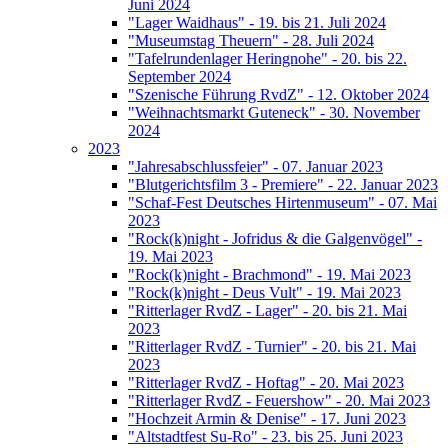
Juni 2024
"Lager Waidhaus" - 19. bis 21. Juli 2024
"Museumstag Theuern" - 28. Juli 2024
"Tafelrundenlager Heringnohe" - 20. bis 22.
September 2024
"Szenische Führung RvdZ" - 12. Oktober 2024
"Weihnachtsmarkt Guteneck" - 30. November
2024
2023
"Jahresabschlussfeier" - 07. Januar 2023
"Blutgerichtsfilm 3 - Premiere" - 22. Januar 2023
"Schaf-Fest Deutsches Hirtenmuseum" - 07. Mai
2023
"Rock(k)night - Jofridus & die Galgenvögel" -
19. Mai 2023
"Rock(k)night - Brachmond" - 19. Mai 2023
"Rock(k)night - Deus Vult" - 19. Mai 2023
"Ritterlager RvdZ - Lager" - 20. bis 21. Mai
2023
"Ritterlager RvdZ - Turnier" - 20. bis 21. Mai
2023
"Ritterlager RvdZ - Hoftag" - 20. Mai 2023
"Ritterlager RvdZ - Feuershow" - 20. Mai 2023
"Hochzeit Armin & Denise" - 17. Juni 2023
"Altstadtfest Su-Ro" - 23. bis 25. Juni 2023