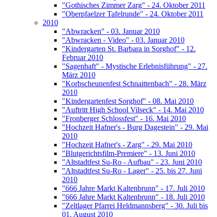
"Gothisches Zimmer Zarg" - 24. Oktober 2011
"Oberpfaelzer Tafelrunde" - 24. Oktober 2011
2010
"Abwracken" - 03. Januar 2010
"Abwracken - Video" - 03. Januar 2010
"Kindergarten St. Barbara in Sorghof" - 12.
Februar 2010
"Sagenhaft" - Mystische Erlebnisführung" - 27.
März 2010
"Korbscheunenfest Schnaittenbach" - 28. März
2010
"Kindergartenfest Sorghof" - 08. Mai 2010
"Auftritt High School Vilseck" - 14. Mai 2010
"Fronberger Schlossfest" - 16. Mai 2010
"Hochzeit Hafner's - Burg Dagestein" - 29. Mai
2010
"Hochzeit Hafner's - Zarg" - 29. Mai 2010
"Blutgerichtsfilm-Premiere" - 13. Juni 2010
"Altstadtfest Su-Ro - Aufbau" - 23. Juni 2010
"Altstadtfest Su-Ro - Lager" - 25. bis 27. Juni
2010
"666 Jahre Markt Kaltenbrunn" - 17. Juli 2010
"666 Jahre Markt Kaltenbrunn" - 18. Juli 2010
"Zeltlager Pfarrei Heldmannsberg" - 30. Juli bis
01. August 2010