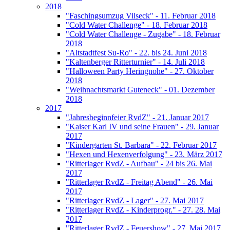
2018
"Faschingsumzug Vilseck" - 11. Februar 2018
"Cold Water Challenge" - 18. Februar 2018
"Cold Water Challenge - Zugabe" - 18. Februar
2018
"Altstadtfest Su-Ro" - 22. bis 24. Juni 2018
"Kaltenberger Ritterturnier" - 14. Juli 2018
"Halloween Party Heringnohe" - 27. Oktober
2018
"Weihnachtsmarkt Guteneck" - 01. Dezember
2018
2017
"Jahresbeginnfeier RvdZ" - 21. Januar 2017
"Kaiser Karl IV und seine Frauen" - 29. Januar
2017
"Kindergarten St. Barbara" - 22. Februar 2017
"Hexen und Hexenverfolgung" - 23. März 2017
"Ritterlager RvdZ - Aufbau" - 24 bis 26. Mai
2017
"Ritterlager RvdZ - Freitag Abend" - 26. Mai
2017
"Ritterlager RvdZ - Lager" - 27. Mai 2017
"Ritterlager RvdZ - Kinderprogr." - 27. 28. Mai
2017
"Ritterlager RvdZ - Feuershow" - 27. Mai 2017