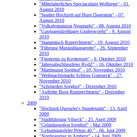
"Mittelalterliches Spectaculum Wolfsegg" - 01.
August 2010
"Spalier Hochzeit auf Burg Dagestein" - 07.
August 2010
"Volksfestumzug Neumarkt" - 08. August 2010
"Gaujugendzeltlager Grafenwoehr" - 9. August
2010
"Stammtisch Ruprechtstein" - 19. August 2010
"Führung Maximiliansgrotte" - 26. September
2010
"Finsternis zu Krottensee" - 9. Oktober 2010
"Jahresabschlussfeier RvdZ" - 16. Oktober 2010
"Martinszug Sorghof" - 10. November 2010
"Weihnachtsmarkt Schloss Guteneck" - 27.
November 2010
"Schmieden Sorghof" - Dezember 2010
"Auftritte Burg Rupprechtstein" - Dezember
2010
2009
"Hochzeit Quenzler's Standesamt" - 13. April
2009
"Stadtführung Vilseck" - 25. April 2009
"Gründungsfest Sorghof" - Mai 2009
"Geburtstagsfeier Petras 40." - 06. Juni 2009
"Nordgaugtag in Amberg" - 14. Juni 2009