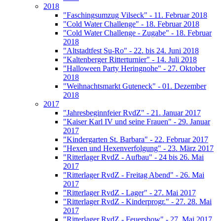
2018
"Faschingsumzug Vilseck" - 11. Februar 2018
"Cold Water Challenge" - 18. Februar 2018
"Cold Water Challenge - Zugabe" - 18. Februar
2018
"Altstadtfest Su-Ro" - 22. bis 24. Juni 2018
"Kaltenberger Ritterturnier" - 14. Juli 2018
"Halloween Party Heringnohe" - 27. Oktober
2018
"Weihnachtsmarkt Guteneck" - 01. Dezember
2018
2017
"Jahresbeginnfeier RvdZ" - 21. Januar 2017
"Kaiser Karl IV und seine Frauen" - 29. Januar
2017
"Kindergarten St. Barbara" - 22. Februar 2017
"Hexen und Hexenverfolgung" - 23. März 2017
"Ritterlager RvdZ - Aufbau" - 24 bis 26. Mai
2017
"Ritterlager RvdZ - Freitag Abend" - 26. Mai
2017
"Ritterlager RvdZ - Lager" - 27. Mai 2017
"Ritterlager RvdZ - Kinderprogr." - 27. 28. Mai
2017
"Ritterlager RvdZ - Feuershow" - 27. Mai 2017