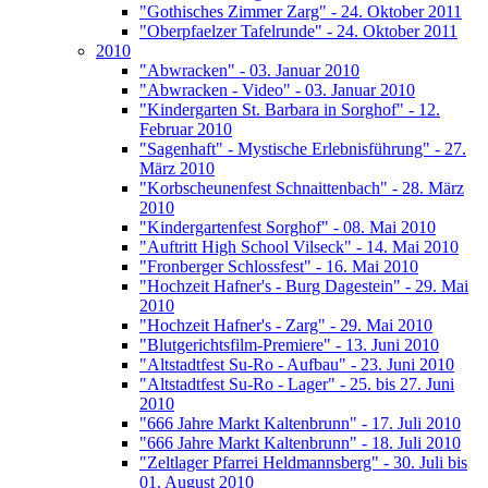
"Gothisches Zimmer Zarg" - 24. Oktober 2011
"Oberpfaelzer Tafelrunde" - 24. Oktober 2011
2010
"Abwracken" - 03. Januar 2010
"Abwracken - Video" - 03. Januar 2010
"Kindergarten St. Barbara in Sorghof" - 12.
Februar 2010
"Sagenhaft" - Mystische Erlebnisführung" - 27.
März 2010
"Korbscheunenfest Schnaittenbach" - 28. März
2010
"Kindergartenfest Sorghof" - 08. Mai 2010
"Auftritt High School Vilseck" - 14. Mai 2010
"Fronberger Schlossfest" - 16. Mai 2010
"Hochzeit Hafner's - Burg Dagestein" - 29. Mai
2010
"Hochzeit Hafner's - Zarg" - 29. Mai 2010
"Blutgerichtsfilm-Premiere" - 13. Juni 2010
"Altstadtfest Su-Ro - Aufbau" - 23. Juni 2010
"Altstadtfest Su-Ro - Lager" - 25. bis 27. Juni
2010
"666 Jahre Markt Kaltenbrunn" - 17. Juli 2010
"666 Jahre Markt Kaltenbrunn" - 18. Juli 2010
"Zeltlager Pfarrei Heldmannsberg" - 30. Juli bis
01. August 2010