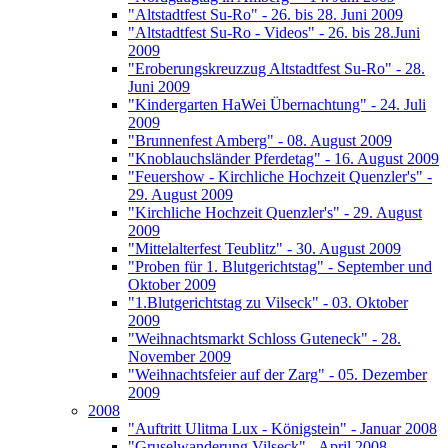
"Altstadtfest Su-Ro" - 26. bis 28. Juni 2009
"Altstadtfest Su-Ro - Videos" - 26. bis 28.Juni
2009
"Eroberungskreuzzug Altstadtfest Su-Ro" - 28.
Juni 2009
"Kindergarten HaWei Übernachtung" - 24. Juli
2009
"Brunnenfest Amberg" - 08. August 2009
"Knoblauchsländer Pferdetag" - 16. August 2009
"Feuershow - Kirchliche Hochzeit Quenzler's" -
29. August 2009
"Kirchliche Hochzeit Quenzler's" - 29. August
2009
"Mittelalterfest Teublitz" - 30. August 2009
"Proben für 1. Blutgerichtstag" - September und
Oktober 2009
"1.Blutgerichtstag zu Vilseck" - 03. Oktober
2009
"Weihnachtsmarkt Schloss Guteneck" - 28.
November 2009
"Weihnachtsfeier auf der Zarg" - 05. Dezember
2009
2008
"Auftritt Ulitma Lux - Königstein" - Januar 2008
"Gruselwanderung Vilseck" - April 2008