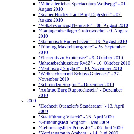
"Mittelalterliches Spectaculum Wolfsegg" - 01.
August 2010
"Spalier Hochzeit auf Burg Dagestein" - 07.
August 2010
"Volksfestumzug Neumarkt" - 08. August 2010
"Gaujugendzeltlager Grafenwoehr" - 9. August
2010
"Stammtisch Ruprechtstein" - 19. August 2010
"Führung Maximiliansgrotte" - 26. September
2010
"Finsternis zu Krottensee" - 9. Oktober 2010
"Jahresabschlussfeier RvdZ" - 16. Oktober 2010
"Martinszug Sorghof" - 10. November 2010
"Weihnachtsmarkt Schloss Guteneck" - 27.
November 2010
"Schmieden Sorghof" - Dezember 2010
"Auftritte Burg Rupprechtstein" - Dezember
2010
2009
"Hochzeit Quenzler's Standesamt" - 13. April
2009
"Stadtführung Vilseck" - 25. April 2009
"Gründungsfest Sorghof" - Mai 2009
"Geburtstagsfeier Petras 40." - 06. Juni 2009
"Nordgaugtag in Amberg" - 14. Juni 2009