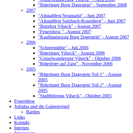
"Ritterlager Burg Dagestein" - September 2008
2007
"Altstadtfest Neumarkt" - Juni 2007
"Altstadtfest Sulzbach-Rosenberg" - Juni 2007
"Burgfest Vilseck" - August 2007
"Feuershow " -August 2007
"Kaufmannszug Burg Dagestein" - August 2007
2006
"Schneemühle" - Juli 2006
"Ritterlager Vilseck" - August 2006
"Gruselwanderung Vilseck" - Oktober 2006
"Ritterfeier auf Zarg" - November 2006
2005
"Ritterlager Burg Dagestein Teil 1" - August
2005
"Ritterlager Burg Dagestein Teil 2" - August
2005
"Stadtführung Vilseck" - Oktober 2005
Feuershow
Jofridus und die Galgenvögel
Barden
Links
Kontakt
Internes