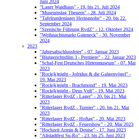
Juni 2024
"Lager Waidhaus" - 19. bis 21. Juli 2024
"Museumstag Theuern" - 28. Juli 2024
"Tafelrundenlager Heringnohe" - 20. bis 22.
September 2024
"Szenische Führung RvdZ" - 12. Oktober 2024
"Weihnachtsmarkt Guteneck" - 30. November
2024
2023
"Jahresabschlussfeier" - 07. Januar 2023
"Blutgerichtsfilm 3 - Premiere" - 22. Januar 2023
"Schaf-Fest Deutsches Hirtenmuseum" - 07. Mai
2023
"Rock(k)night - Jofridus & die Galgenvögel" -
19. Mai 2023
"Rock(k)night - Brachmond" - 19. Mai 2023
"Rock(k)night - Deus Vult" - 19. Mai 2023
"Ritterlager RvdZ - Lager" - 20. bis 21. Mai
2023
"Ritterlager RvdZ - Turnier" - 20. bis 21. Mai
2023
"Ritterlager RvdZ - Hoftag" - 20. Mai 2023
"Ritterlager RvdZ - Feuershow" - 20. Mai 2023
"Hochzeit Armin & Denise" - 17. Juni 2023
"Altstadtfest Su-Ro" - 23. bis 25. Juni 2023