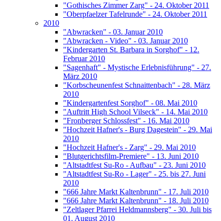
"Gothisches Zimmer Zarg" - 24. Oktober 2011
"Oberpfaelzer Tafelrunde" - 24. Oktober 2011
2010
"Abwracken" - 03. Januar 2010
"Abwracken - Video" - 03. Januar 2010
"Kindergarten St. Barbara in Sorghof" - 12.
Februar 2010
"Sagenhaft" - Mystische Erlebnisführung" - 27.
März 2010
"Korbscheunenfest Schnaittenbach" - 28. März
2010
"Kindergartenfest Sorghof" - 08. Mai 2010
"Auftritt High School Vilseck" - 14. Mai 2010
"Fronberger Schlossfest" - 16. Mai 2010
"Hochzeit Hafner's - Burg Dagestein" - 29. Mai
2010
"Hochzeit Hafner's - Zarg" - 29. Mai 2010
"Blutgerichtsfilm-Premiere" - 13. Juni 2010
"Altstadtfest Su-Ro - Aufbau" - 23. Juni 2010
"Altstadtfest Su-Ro - Lager" - 25. bis 27. Juni
2010
"666 Jahre Markt Kaltenbrunn" - 17. Juli 2010
"666 Jahre Markt Kaltenbrunn" - 18. Juli 2010
"Zeltlager Pfarrei Heldmannsberg" - 30. Juli bis
01. August 2010