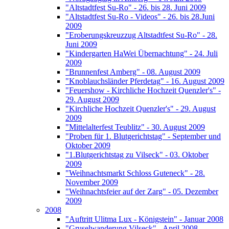
"Altstadtfest Su-Ro" - 26. bis 28. Juni 2009
"Altstadtfest Su-Ro - Videos" - 26. bis 28.Juni
2009
"Eroberungskreuzzug Altstadtfest Su-Ro" - 28.
Juni 2009
"Kindergarten HaWei Übernachtung" - 24. Juli
2009
"Brunnenfest Amberg" - 08. August 2009
"Knoblauchsländer Pferdetag" - 16. August 2009
"Feuershow - Kirchliche Hochzeit Quenzler's" -
29. August 2009
"Kirchliche Hochzeit Quenzler's" - 29. August
2009
"Mittelalterfest Teublitz" - 30. August 2009
"Proben für 1. Blutgerichtstag" - September und
Oktober 2009
"1.Blutgerichtstag zu Vilseck" - 03. Oktober
2009
"Weihnachtsmarkt Schloss Guteneck" - 28.
November 2009
"Weihnachtsfeier auf der Zarg" - 05. Dezember
2009
2008
"Auftritt Ulitma Lux - Königstein" - Januar 2008
"Gruselwanderung Vilseck" - April 2008