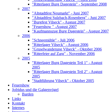
"Ritterlager Burg Dagestein" - September 2008
2007
"Altstadtfest Neumarkt" - Juni 2007
"Altstadtfest Sulzbach-Rosenberg" - Juni 2007
"Burgfest Vilseck" - August 2007
"Feuershow " -August 2007
"Kaufmannszug Burg Dagestein" - August 2007
2006
"Schneemühle" - Juli 2006
"Ritterlager Vilseck" - August 2006
"Gruselwanderung Vilseck" - Oktober 2006
"Ritterfeier auf Zarg" - November 2006
2005
"Ritterlager Burg Dagestein Teil 1" - August
2005
"Ritterlager Burg Dagestein Teil 2" - August
2005
"Stadtführung Vilseck" - Oktober 2005
Feuershow
Jofridus und die Galgenvögel
Barden
Links
Kontakt
Internes