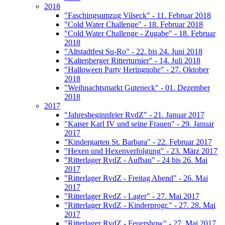
2018
"Faschingsumzug Vilseck" - 11. Februar 2018
"Cold Water Challenge" - 18. Februar 2018
"Cold Water Challenge - Zugabe" - 18. Februar
2018
"Altstadtfest Su-Ro" - 22. bis 24. Juni 2018
"Kaltenberger Ritterturnier" - 14. Juli 2018
"Halloween Party Heringnohe" - 27. Oktober
2018
"Weihnachtsmarkt Guteneck" - 01. Dezember
2018
2017
"Jahresbeginnfeier RvdZ" - 21. Januar 2017
"Kaiser Karl IV und seine Frauen" - 29. Januar
2017
"Kindergarten St. Barbara" - 22. Februar 2017
"Hexen und Hexenverfolgung" - 23. März 2017
"Ritterlager RvdZ - Aufbau" - 24 bis 26. Mai
2017
"Ritterlager RvdZ - Freitag Abend" - 26. Mai
2017
"Ritterlager RvdZ - Lager" - 27. Mai 2017
"Ritterlager RvdZ - Kinderprogr." - 27. 28. Mai
2017
"Ritterlager RvdZ - Feuershow" - 27. Mai 2017