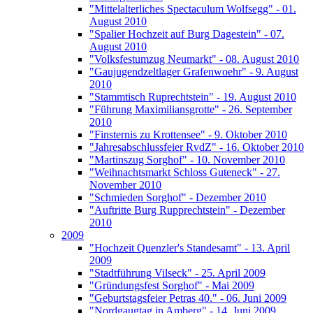
"Mittelalterliches Spectaculum Wolfsegg" - 01.
August 2010
"Spalier Hochzeit auf Burg Dagestein" - 07.
August 2010
"Volksfestumzug Neumarkt" - 08. August 2010
"Gaujugendzeltlager Grafenwoehr" - 9. August
2010
"Stammtisch Ruprechtstein" - 19. August 2010
"Führung Maximiliansgrotte" - 26. September
2010
"Finsternis zu Krottensee" - 9. Oktober 2010
"Jahresabschlussfeier RvdZ" - 16. Oktober 2010
"Martinszug Sorghof" - 10. November 2010
"Weihnachtsmarkt Schloss Guteneck" - 27.
November 2010
"Schmieden Sorghof" - Dezember 2010
"Auftritte Burg Rupprechtstein" - Dezember
2010
2009
"Hochzeit Quenzler's Standesamt" - 13. April
2009
"Stadtführung Vilseck" - 25. April 2009
"Gründungsfest Sorghof" - Mai 2009
"Geburtstagsfeier Petras 40." - 06. Juni 2009
"Nordgaugtag in Amberg" - 14. Juni 2009