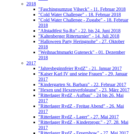
2018
"Faschingsumzug Vilseck" - 11. Februar 2018
"Cold Water Challenge" - 18. Februar 2018
"Cold Water Challenge - Zugabe" - 18. Februar
2018
"Altstadtfest Su-Ro" - 22. bis 24. Juni 2018
"Kaltenberger Ritterturnier" - 14. Juli 2018
"Halloween Party Heringnohe" - 27. Oktober
2018
"Weihnachtsmarkt Guteneck" - 01. Dezember
2018
2017
"Jahresbeginnfeier RvdZ" - 21. Januar 2017
"Kaiser Karl IV und seine Frauen" - 29. Januar
2017
"Kindergarten St. Barbara" - 22. Februar 2017
"Hexen und Hexenverfolgung" - 23. März 2017
"Ritterlager RvdZ - Aufbau" - 24 bis 26. Mai
2017
"Ritterlager RvdZ - Freitag Abend" - 26. Mai
2017
"Ritterlager RvdZ - Lager" - 27. Mai 2017
"Ritterlager RvdZ - Kinderprogr." - 27. 28. Mai
2017
"Ritterlager RvdZ - Feuershow" - 27. Mai 2017