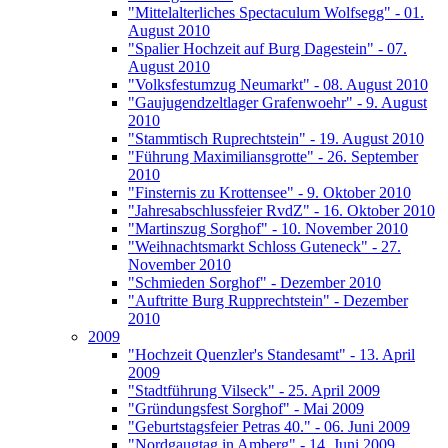
"Mittelalterliches Spectaculum Wolfsegg" - 01.
August 2010
"Spalier Hochzeit auf Burg Dagestein" - 07.
August 2010
"Volksfestumzug Neumarkt" - 08. August 2010
"Gaujugendzeltlager Grafenwoehr" - 9. August
2010
"Stammtisch Ruprechtstein" - 19. August 2010
"Führung Maximiliansgrotte" - 26. September
2010
"Finsternis zu Krottensee" - 9. Oktober 2010
"Jahresabschlussfeier RvdZ" - 16. Oktober 2010
"Martinszug Sorghof" - 10. November 2010
"Weihnachtsmarkt Schloss Guteneck" - 27.
November 2010
"Schmieden Sorghof" - Dezember 2010
"Auftritte Burg Rupprechtstein" - Dezember
2010
2009
"Hochzeit Quenzler's Standesamt" - 13. April
2009
"Stadtführung Vilseck" - 25. April 2009
"Gründungsfest Sorghof" - Mai 2009
"Geburtstagsfeier Petras 40." - 06. Juni 2009
"Nordgaugtag in Amberg" - 14. Juni 2009