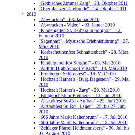
"Gothisches Zimmer Zarg" - 24. Oktober 2011
"Oberpfaelzer Tafelrunde" - 24. Oktober 2011
2010
"Abwracken" - 03. Januar 2010
"Abwracken - Video" - 03. Januar 2010
"Kindergarten St. Barbara in Sorghof" - 12.
Februar 2010
"Sagenhaft" - Mystische Erlebnisführung" - 27.
März 2010
"Korbscheunenfest Schnaittenbach" - 28. März
2010
"Kindergartenfest Sorghof" - 08. Mai 2010
"Auftritt High School Vilseck" - 14. Mai 2010
"Fronberger Schlossfest" - 16. Mai 2010
"Hochzeit Hafner's - Burg Dagestein" - 29. Mai
2010
"Hochzeit Hafner's - Zarg" - 29. Mai 2010
"Blutgerichtsfilm-Premiere" - 13. Juni 2010
"Altstadtfest Su-Ro - Aufbau" - 23. Juni 2010
"Altstadtfest Su-Ro - Lager" - 25. bis 27. Juni
2010
"666 Jahre Markt Kaltenbrunn" - 17. Juli 2010
"666 Jahre Markt Kaltenbrunn" - 18. Juli 2010
"Zeltlager Pfarrei Heldmannsberg" - 30. Juli bis
01. August 2010