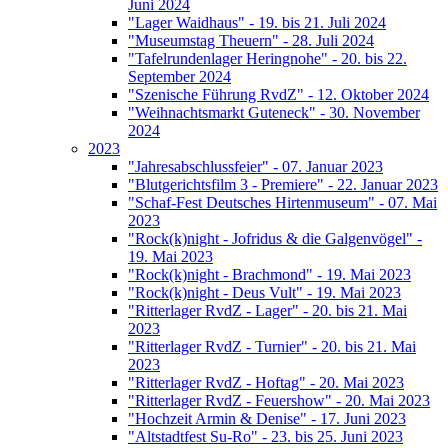
Juni 2024
"Lager Waidhaus" - 19. bis 21. Juli 2024
"Museumstag Theuern" - 28. Juli 2024
"Tafelrundenlager Heringnohe" - 20. bis 22.
September 2024
"Szenische Führung RvdZ" - 12. Oktober 2024
"Weihnachtsmarkt Guteneck" - 30. November
2024
2023
"Jahresabschlussfeier" - 07. Januar 2023
"Blutgerichtsfilm 3 - Premiere" - 22. Januar 2023
"Schaf-Fest Deutsches Hirtenmuseum" - 07. Mai
2023
"Rock(k)night - Jofridus & die Galgenvögel" -
19. Mai 2023
"Rock(k)night - Brachmond" - 19. Mai 2023
"Rock(k)night - Deus Vult" - 19. Mai 2023
"Ritterlager RvdZ - Lager" - 20. bis 21. Mai
2023
"Ritterlager RvdZ - Turnier" - 20. bis 21. Mai
2023
"Ritterlager RvdZ - Hoftag" - 20. Mai 2023
"Ritterlager RvdZ - Feuershow" - 20. Mai 2023
"Hochzeit Armin & Denise" - 17. Juni 2023
"Altstadtfest Su-Ro" - 23. bis 25. Juni 2023