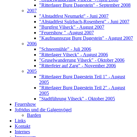
"Ritterlager Burg Dagestein" - September 2008
2007
"Altstadtfest Neumarkt" - Juni 2007
"Altstadtfest Sulzbach-Rosenberg" - Juni 2007
"Burgfest Vilseck" - August 2007
"Feuershow " -August 2007
"Kaufmannszug Burg Dagestein" - August 2007
2006
"Schneemühle" - Juli 2006
"Ritterlager Vilseck" - August 2006
"Gruselwanderung Vilseck" - Oktober 2006
"Ritterfeier auf Zarg" - November 2006
2005
"Ritterlager Burg Dagestein Teil 1" - August
2005
"Ritterlager Burg Dagestein Teil 2" - August
2005
"Stadtführung Vilseck" - Oktober 2005
Feuershow
Jofridus und die Galgenvögel
Barden
Links
Kontakt
Internes