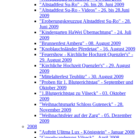
"Altstadtfest Su-Ro" - 26. bis 28. Juni 2009
"Altstadtfest Su-Ro - Videos" - 26. bis 28.Juni
2009
"Eroberungskreuzzug Altstadtfest Su-Ro" - 28.
Juni 2009
"Kindergarten HaWei Übernachtung" - 24. Juli
2009
"Brunnenfest Amberg" - 08. August 2009
"Knoblauchsländer Pferdetag" - 16. August 2009
"Feuershow - Kirchliche Hochzeit Quenzler's" -
29. August 2009
"Kirchliche Hochzeit Quenzler's" - 29. August
2009
"Mittelalterfest Teublitz" - 30. August 2009
"Proben für 1. Blutgerichtstag" - September und
Oktober 2009
"1.Blutgerichtstag zu Vilseck" - 03. Oktober
2009
"Weihnachtsmarkt Schloss Guteneck" - 28.
November 2009
"Weihnachtsfeier auf der Zarg" - 05. Dezember
2009
2008
"Auftritt Ulitma Lux - Königstein" - Januar 2008
"Gruselwanderung Vilseck" - April 2008