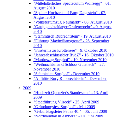
"Mittelalterliches Spectaculum Wolfsegg" - 01.
August 2010
"Spalier Hochzeit auf Burg Dagestein" - 07.
August 2010
"Volksfestumzug Neumarkt" - 08. August 2010
"Gaujugendzeltlager Grafenwoehr" - 9. August
2010
"Stammtisch Ruprechtstein" - 19. August 2010
"Führung Maximiliansgrotte" - 26. September
2010
"Finsternis zu Krottensee" - 9. Oktober 2010
"Jahresabschlussfeier RvdZ" - 16. Oktober 2010
"Martinszug Sorghof" - 10. November 2010
"Weihnachtsmarkt Schloss Guteneck" - 27.
November 2010
"Schmieden Sorghof" - Dezember 2010
"Auftritte Burg Rupprechtstein" - Dezember
2010
2009
"Hochzeit Quenzler's Standesamt" - 13. April
2009
"Stadtführung Vilseck" - 25. April 2009
"Gründungsfest Sorghof" - Mai 2009
"Geburtstagsfeier Petras 40." - 06. Juni 2009
"Nordgaugtag in Amberg" - 14. Juni 2009