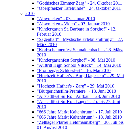
"Gothisches Zimmer Zarg" - 24. Oktober 2011
"Oberpfaelzer Tafelrunde" - 24. Oktober 2011
2010
"Abwracken" - 03. Januar 2010
"Abwracken - Video" - 03. Januar 2010
"Kindergarten St. Barbara in Sorghof" - 12.
Februar 2010
"Sagenhaft" - Mystische Erlebnisführung" - 27.
März 2010
"Korbscheunenfest Schnaittenbach" - 28. März
2010
"Kindergartenfest Sorghof" - 08. Mai 2010
"Auftritt High School Vilseck" - 14. Mai 2010
"Fronberger Schlossfest" - 16. Mai 2010
"Hochzeit Hafner's - Burg Dagestein" - 29. Mai
2010
"Hochzeit Hafner's - Zarg" - 29. Mai 2010
"Blutgerichtsfilm-Premiere" - 13. Juni 2010
"Altstadtfest Su-Ro - Aufbau" - 23. Juni 2010
"Altstadtfest Su-Ro - Lager" - 25. bis 27. Juni
2010
"666 Jahre Markt Kaltenbrunn" - 17. Juli 2010
"666 Jahre Markt Kaltenbrunn" - 18. Juli 2010
"Zeltlager Pfarrei Heldmannsberg" - 30. Juli bis
01. August 2010