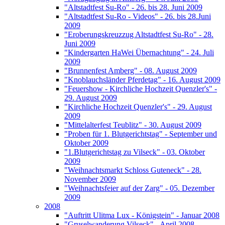
"Altstadtfest Su-Ro" - 26. bis 28. Juni 2009
"Altstadtfest Su-Ro - Videos" - 26. bis 28.Juni
2009
"Eroberungskreuzzug Altstadtfest Su-Ro" - 28.
Juni 2009
"Kindergarten HaWei Übernachtung" - 24. Juli
2009
"Brunnenfest Amberg" - 08. August 2009
"Knoblauchsländer Pferdetag" - 16. August 2009
"Feuershow - Kirchliche Hochzeit Quenzler's" -
29. August 2009
"Kirchliche Hochzeit Quenzler's" - 29. August
2009
"Mittelalterfest Teublitz" - 30. August 2009
"Proben für 1. Blutgerichtstag" - September und
Oktober 2009
"1.Blutgerichtstag zu Vilseck" - 03. Oktober
2009
"Weihnachtsmarkt Schloss Guteneck" - 28.
November 2009
"Weihnachtsfeier auf der Zarg" - 05. Dezember
2009
2008
"Auftritt Ulitma Lux - Königstein" - Januar 2008
"Gruselwanderung Vilseck" - April 2008