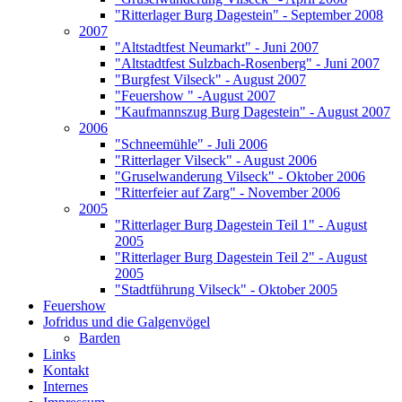
"Ritterlager Burg Dagestein" - September 2008
2007
"Altstadtfest Neumarkt" - Juni 2007
"Altstadtfest Sulzbach-Rosenberg" - Juni 2007
"Burgfest Vilseck" - August 2007
"Feuershow " -August 2007
"Kaufmannszug Burg Dagestein" - August 2007
2006
"Schneemühle" - Juli 2006
"Ritterlager Vilseck" - August 2006
"Gruselwanderung Vilseck" - Oktober 2006
"Ritterfeier auf Zarg" - November 2006
2005
"Ritterlager Burg Dagestein Teil 1" - August
2005
"Ritterlager Burg Dagestein Teil 2" - August
2005
"Stadtführung Vilseck" - Oktober 2005
Feuershow
Jofridus und die Galgenvögel
Barden
Links
Kontakt
Internes