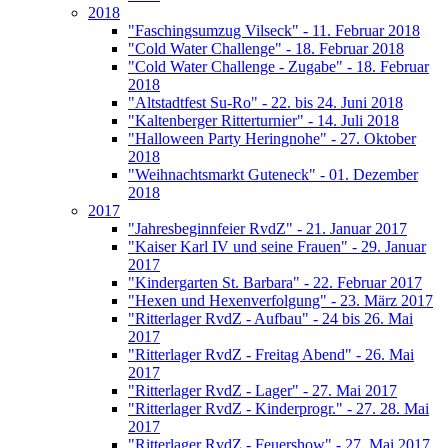
2018
"Faschingsumzug Vilseck" - 11. Februar 2018
"Cold Water Challenge" - 18. Februar 2018
"Cold Water Challenge - Zugabe" - 18. Februar
2018
"Altstadtfest Su-Ro" - 22. bis 24. Juni 2018
"Kaltenberger Ritterturnier" - 14. Juli 2018
"Halloween Party Heringnohe" - 27. Oktober
2018
"Weihnachtsmarkt Guteneck" - 01. Dezember
2018
2017
"Jahresbeginnfeier RvdZ" - 21. Januar 2017
"Kaiser Karl IV und seine Frauen" - 29. Januar
2017
"Kindergarten St. Barbara" - 22. Februar 2017
"Hexen und Hexenverfolgung" - 23. März 2017
"Ritterlager RvdZ - Aufbau" - 24 bis 26. Mai
2017
"Ritterlager RvdZ - Freitag Abend" - 26. Mai
2017
"Ritterlager RvdZ - Lager" - 27. Mai 2017
"Ritterlager RvdZ - Kinderprogr." - 27. 28. Mai
2017
"Ritterlager RvdZ - Feuershow" - 27. Mai 2017