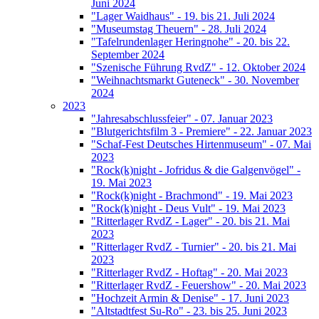
Juni 2024
"Lager Waidhaus" - 19. bis 21. Juli 2024
"Museumstag Theuern" - 28. Juli 2024
"Tafelrundenlager Heringnohe" - 20. bis 22.
September 2024
"Szenische Führung RvdZ" - 12. Oktober 2024
"Weihnachtsmarkt Guteneck" - 30. November
2024
2023
"Jahresabschlussfeier" - 07. Januar 2023
"Blutgerichtsfilm 3 - Premiere" - 22. Januar 2023
"Schaf-Fest Deutsches Hirtenmuseum" - 07. Mai
2023
"Rock(k)night - Jofridus & die Galgenvögel" -
19. Mai 2023
"Rock(k)night - Brachmond" - 19. Mai 2023
"Rock(k)night - Deus Vult" - 19. Mai 2023
"Ritterlager RvdZ - Lager" - 20. bis 21. Mai
2023
"Ritterlager RvdZ - Turnier" - 20. bis 21. Mai
2023
"Ritterlager RvdZ - Hoftag" - 20. Mai 2023
"Ritterlager RvdZ - Feuershow" - 20. Mai 2023
"Hochzeit Armin & Denise" - 17. Juni 2023
"Altstadtfest Su-Ro" - 23. bis 25. Juni 2023