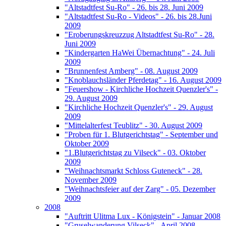
"Altstadtfest Su-Ro" - 26. bis 28. Juni 2009
"Altstadtfest Su-Ro - Videos" - 26. bis 28.Juni
2009
"Eroberungskreuzzug Altstadtfest Su-Ro" - 28.
Juni 2009
"Kindergarten HaWei Übernachtung" - 24. Juli
2009
"Brunnenfest Amberg" - 08. August 2009
"Knoblauchsländer Pferdetag" - 16. August 2009
"Feuershow - Kirchliche Hochzeit Quenzler's" -
29. August 2009
"Kirchliche Hochzeit Quenzler's" - 29. August
2009
"Mittelalterfest Teublitz" - 30. August 2009
"Proben für 1. Blutgerichtstag" - September und
Oktober 2009
"1.Blutgerichtstag zu Vilseck" - 03. Oktober
2009
"Weihnachtsmarkt Schloss Guteneck" - 28.
November 2009
"Weihnachtsfeier auf der Zarg" - 05. Dezember
2009
2008
"Auftritt Ulitma Lux - Königstein" - Januar 2008
"Gruselwanderung Vilseck" - April 2008