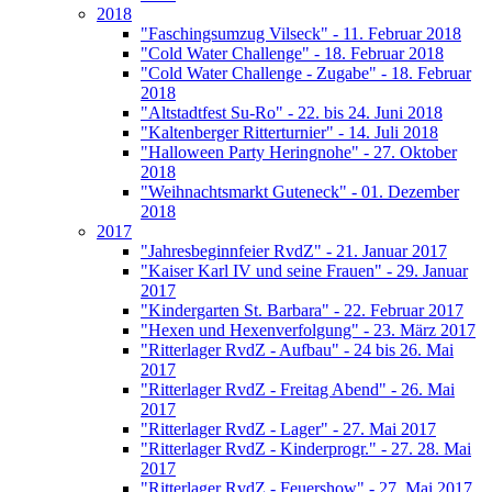
2018
"Faschingsumzug Vilseck" - 11. Februar 2018
"Cold Water Challenge" - 18. Februar 2018
"Cold Water Challenge - Zugabe" - 18. Februar
2018
"Altstadtfest Su-Ro" - 22. bis 24. Juni 2018
"Kaltenberger Ritterturnier" - 14. Juli 2018
"Halloween Party Heringnohe" - 27. Oktober
2018
"Weihnachtsmarkt Guteneck" - 01. Dezember
2018
2017
"Jahresbeginnfeier RvdZ" - 21. Januar 2017
"Kaiser Karl IV und seine Frauen" - 29. Januar
2017
"Kindergarten St. Barbara" - 22. Februar 2017
"Hexen und Hexenverfolgung" - 23. März 2017
"Ritterlager RvdZ - Aufbau" - 24 bis 26. Mai
2017
"Ritterlager RvdZ - Freitag Abend" - 26. Mai
2017
"Ritterlager RvdZ - Lager" - 27. Mai 2017
"Ritterlager RvdZ - Kinderprogr." - 27. 28. Mai
2017
"Ritterlager RvdZ - Feuershow" - 27. Mai 2017