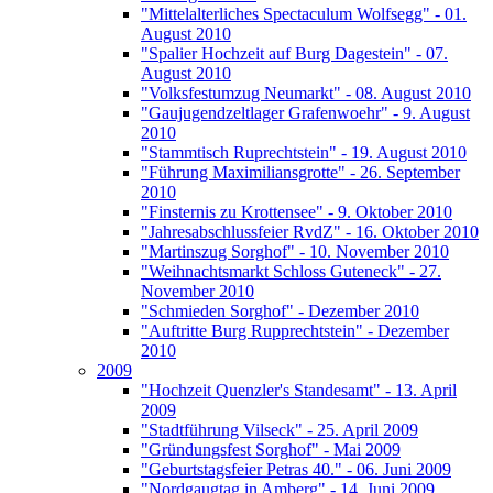
"Mittelalterliches Spectaculum Wolfsegg" - 01.
August 2010
"Spalier Hochzeit auf Burg Dagestein" - 07.
August 2010
"Volksfestumzug Neumarkt" - 08. August 2010
"Gaujugendzeltlager Grafenwoehr" - 9. August
2010
"Stammtisch Ruprechtstein" - 19. August 2010
"Führung Maximiliansgrotte" - 26. September
2010
"Finsternis zu Krottensee" - 9. Oktober 2010
"Jahresabschlussfeier RvdZ" - 16. Oktober 2010
"Martinszug Sorghof" - 10. November 2010
"Weihnachtsmarkt Schloss Guteneck" - 27.
November 2010
"Schmieden Sorghof" - Dezember 2010
"Auftritte Burg Rupprechtstein" - Dezember
2010
2009
"Hochzeit Quenzler's Standesamt" - 13. April
2009
"Stadtführung Vilseck" - 25. April 2009
"Gründungsfest Sorghof" - Mai 2009
"Geburtstagsfeier Petras 40." - 06. Juni 2009
"Nordgaugtag in Amberg" - 14. Juni 2009