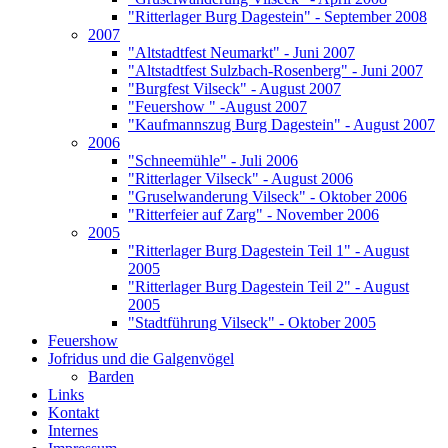
"Ritterlager Burg Dagestein" - September 2008
2007
"Altstadtfest Neumarkt" - Juni 2007
"Altstadtfest Sulzbach-Rosenberg" - Juni 2007
"Burgfest Vilseck" - August 2007
"Feuershow " -August 2007
"Kaufmannszug Burg Dagestein" - August 2007
2006
"Schneemühle" - Juli 2006
"Ritterlager Vilseck" - August 2006
"Gruselwanderung Vilseck" - Oktober 2006
"Ritterfeier auf Zarg" - November 2006
2005
"Ritterlager Burg Dagestein Teil 1" - August
2005
"Ritterlager Burg Dagestein Teil 2" - August
2005
"Stadtführung Vilseck" - Oktober 2005
Feuershow
Jofridus und die Galgenvögel
Barden
Links
Kontakt
Internes