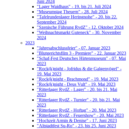
Juni 2024
"Lager Waidhaus" - 19. bis 21. Juli 2024
"Museumstag Theuern" - 28. Juli 2024
"Tafelrundenlager Heringnohe" - 20. bis 22.
September 2024
"Szenische Führung RvdZ" - 12. Oktober 2024
"Weihnachtsmarkt Guteneck" - 30. November
2024
2023
"Jahresabschlussfeier" - 07. Januar 2023
"Blutgerichtsfilm 3 - Premiere" - 22. Januar 2023
"Schaf-Fest Deutsches Hirtenmuseum" - 07. Mai
2023
"Rock(k)night - Jofridus & die Galgenvögel" -
19. Mai 2023
"Rock(k)night - Brachmond" - 19. Mai 2023
"Rock(k)night - Deus Vult" - 19. Mai 2023
"Ritterlager RvdZ - Lager" - 20. bis 21. Mai
2023
"Ritterlager RvdZ - Turnier" - 20. bis 21. Mai
2023
"Ritterlager RvdZ - Hoftag" - 20. Mai 2023
"Ritterlager RvdZ - Feuershow" - 20. Mai 2023
"Hochzeit Armin & Denise" - 17. Juni 2023
"Altstadtfest Su-Ro" - 23. bis 25. Juni 2023