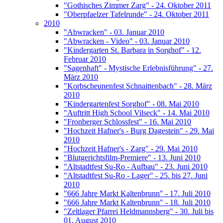
"Gothisches Zimmer Zarg" - 24. Oktober 2011
"Oberpfaelzer Tafelrunde" - 24. Oktober 2011
2010
"Abwracken" - 03. Januar 2010
"Abwracken - Video" - 03. Januar 2010
"Kindergarten St. Barbara in Sorghof" - 12.
Februar 2010
"Sagenhaft" - Mystische Erlebnisführung" - 27.
März 2010
"Korbscheunenfest Schnaittenbach" - 28. März
2010
"Kindergartenfest Sorghof" - 08. Mai 2010
"Auftritt High School Vilseck" - 14. Mai 2010
"Fronberger Schlossfest" - 16. Mai 2010
"Hochzeit Hafner's - Burg Dagestein" - 29. Mai
2010
"Hochzeit Hafner's - Zarg" - 29. Mai 2010
"Blutgerichtsfilm-Premiere" - 13. Juni 2010
"Altstadtfest Su-Ro - Aufbau" - 23. Juni 2010
"Altstadtfest Su-Ro - Lager" - 25. bis 27. Juni
2010
"666 Jahre Markt Kaltenbrunn" - 17. Juli 2010
"666 Jahre Markt Kaltenbrunn" - 18. Juli 2010
"Zeltlager Pfarrei Heldmannsberg" - 30. Juli bis
01. August 2010